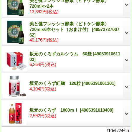
美と健フレッシュ酵素（ビトケン酵素）
720ml××2本
13,392円
(税込)
美と健フレッシュ酵素（ビトケン酵素）
720ml×6本セット（おまけ付）
[49572727007
62]
40,176円
(税込)
坂元のくろずカルシウム 60袋
[49053910611
03]
6,264円
(税込)
坂元のくろず紅麹 120粒
[4905391061301]
4,104円
(税込)
坂元のくろず 1000ｍｌ
[4905391010408]
2,592円
(税込)
(10件/24件)