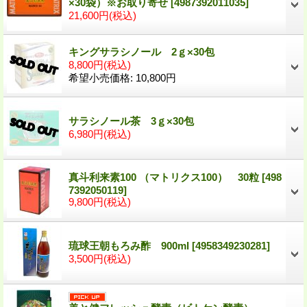
×30袋）※お取り寄せ
[4987392011035]
21,600円
(税込)
キングサラシノール 2ｇ×30包
8,800円
(税込)
希望小売価格
:
10,800円
サラシノール茶 3ｇ×30包
6,980円
(税込)
真斗利来素100 （マトリクス100） 30粒
[498
7392050119]
9,800円
(税込)
琉球王朝もろみ酢 900ml
[4958349230281]
3,500円
(税込)