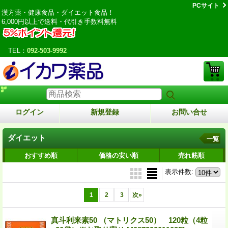
PCサイト
漢方薬・健康食品・ダイエット食品！
6,000円以上で送料・代引き手数料無料
TEL：
092-503-9992
ログイン
新規登録
お問い合せ
ダイエット
一覧
おすすめ順
価格の安い順
売れ筋順
表示件数
:
1
2
3
次
»
真斗利来素50 （マトリクス50） 120粒（4粒