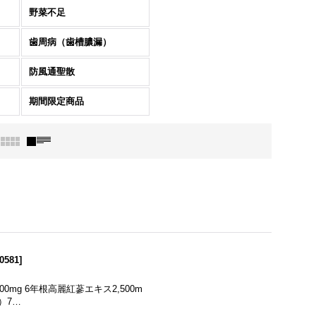
野菜不足
歯周病（歯槽膿漏）
防風通聖散
期間限定商品
0581
]
0mg 6年根高麗紅蔘エキス2,500m
）7…