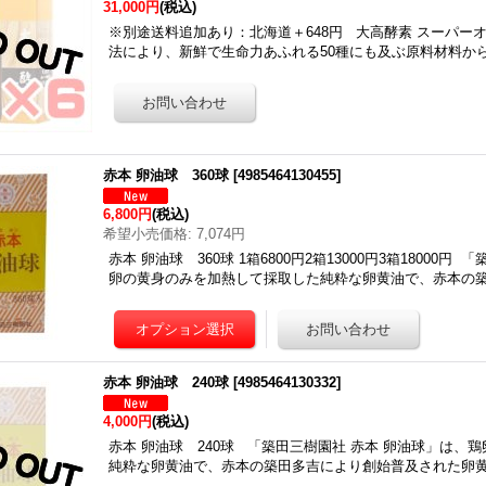
31,000円
(税込)
※別途送料追加あり：北海道＋648円 大高酵素 スーパーオー
法により、新鮮で生命力あふれる50種にも及ぶ原料材料から
赤本 卵油球 360球
[
4985464130455
]
6,800円
(税込)
希望小売価格
:
7,074円
赤本 卵油球 360球 1箱6800円2箱13000円3箱18000
卵の黄身のみを加熱して採取した純粋な卵黄油で、赤本の
赤本 卵油球 240球
[
4985464130332
]
4,000円
(税込)
赤本 卵油球 240球 「築田三樹園社 赤本 卵油球」は、
純粋な卵黄油で、赤本の築田多吉により創始普及された卵