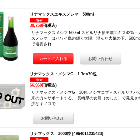
リナマックスエキスメシマ 500ml
30,758円
(税込)
リナマックスメシマ 500ml スピルリナ抽出濃エキス42
スメシマ」はハワイ島の輝く太陽、澄んだ大気の下、600
で培養され…
リナマックス・メシマG 1.3g×30包
66,960円
(税込)
リナマックス・メシマG 30包 メシマコブ＋スピルリナパシ
来の力をサポートする。 長崎県の女島（めしま）で発見さ
少なキノコで…
リナマックス 3000粒
[
4964011235423
]