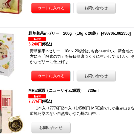
野草菜果inゼリー 200g （10g x 20袋）
[
4987061082953
]
3,240円
(税込)
野草菜果inゼリー 10g x 20袋誰にも食べやすい、新食
方にも「酵素の力」を毎日健康づくりに生かしてほしい。
かなゼリーに仕上げま…
MRE輝源（ニューザイム輝源） 720ml
7,776円
(税込)
1本入り7776円2本入り14580円 MRE菌でしか生み出
環境汚染のない自然豊かな九州の山中…