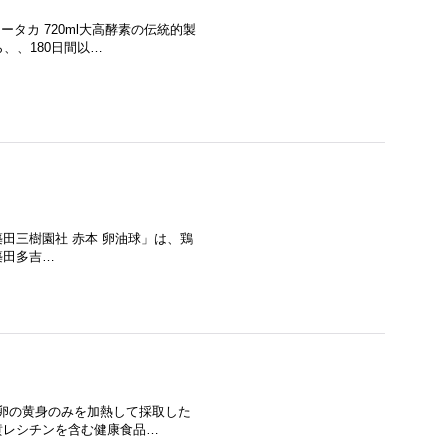
タカ 720ml大高酵素の伝統的製
、、180日間以…
円 「築田三樹園社 赤本 卵油球」は、鶏
築田多吉…
鶏卵の黄身のみを加熱して採取した
黄レシチンを含む健康食品…