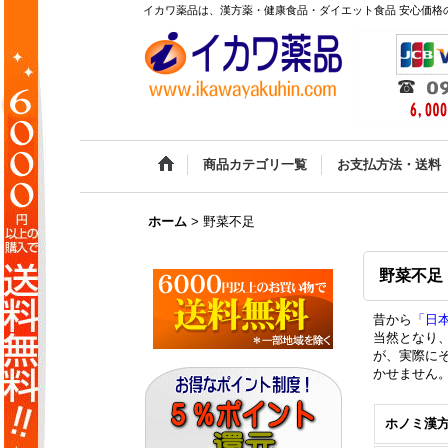
イカワ薬品は、漢方薬・健康食品・ダイエット食品 安心価格の
商品カテゴリ一覧
お支払方法・送料
ホーム
>
野菜不足
野菜不足
昔から
「日
当然となり
が、実際に
かせません
ホノミ漢