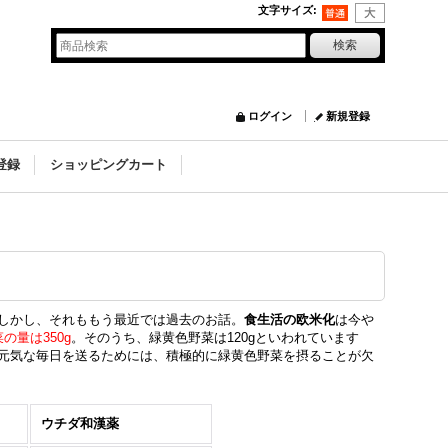
文字サイズ
:
ログイン
新規登録
登録
ショッピングカート
しかし、それももう最近では過去のお話。
食生活の欧米化
は今や
の量は350g
。そのうち、緑黄色野菜は120gといわれています
元気な毎日を送るためには、積極的に緑黄色野菜を摂ることが欠
ウチダ和漢薬