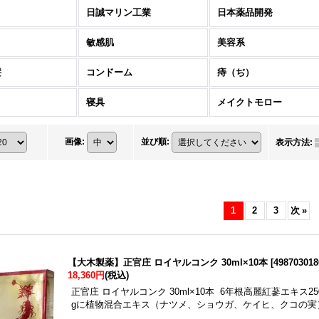
日誠マリン工業
日本薬品開発
ト
敏感肌
美容系
髪
コンドーム
痔（ぢ）
寝具
メイクトモロー
画像
:
並び順
:
表示方法
:
1
2
3
次
»
【大木製薬】正官庄 ロイヤルコンク 30ml×10本
[
498703018
18,360円
(税込)
正官庄 ロイヤルコンク 30ml×10本 6年根高麗紅蔘エキス250
gに植物混合エキス（ナツメ、ショウガ、ケイヒ、クコの実