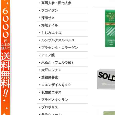
高麗人参・田七人参
フコイダン
深海サメ
海蛇オイル
しじみエキス
ルンブルクスルベルス
プラセンタ・コラーゲン
アミノ酸
米ぬか（フェルラ酸）
大豆レシチン
糖鎖栄養素
コエンザイムＱ１０
乳酸菌エキス
アラビノキシラン
プロポリス
サラシノール