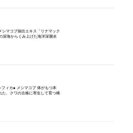
%＋メシマコブ抽出エキス「リナマック
mの深海からくみ上げた海洋深層水
フィカ● メシマコブ 体がもつ本
れた、クワの古株に寄生して育つ稀