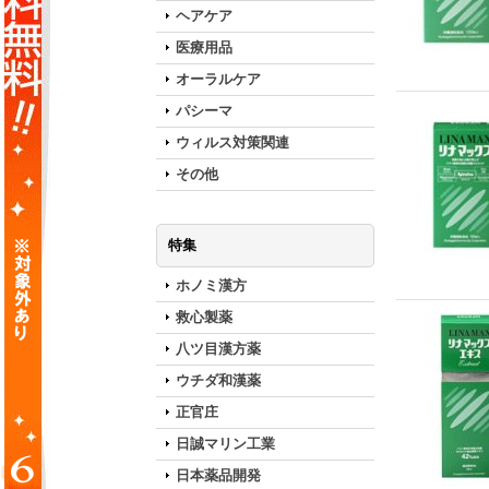
ヘアケア
医療用品
オーラルケア
パシーマ
ウィルス対策関連
その他
特集
ホノミ漢方
救心製薬
八ツ目漢方薬
ウチダ和漢薬
正官庄
日誠マリン工業
日本薬品開発