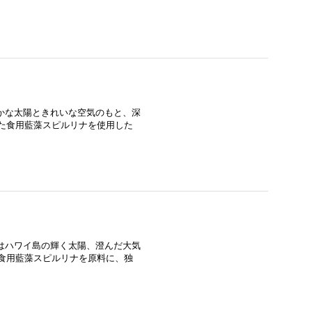
かな太陽ときれいな空気のもと、深
した食用藍藻スピルリナを使用した
はハワイ島の輝く太陽、澄んだ大気
た食用藍藻スピルリナを原料に、独