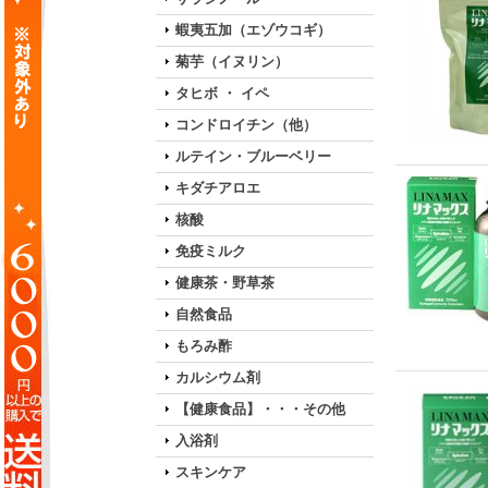
蝦夷五加（エゾウコギ）
菊芋（イヌリン）
タヒボ ・ イペ
コンドロイチン（他）
ルテイン・ブルーベリー
キダチアロエ
核酸
免疫ミルク
健康茶・野草茶
自然食品
もろみ酢
カルシウム剤
【健康食品】・・・その他
入浴剤
スキンケア