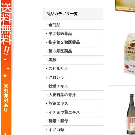
商品カテゴリ一覧
全商品
第２類医薬品
指定第２類医薬品
第３類医薬品
黒酢
スピルリナ
クロレラ
牡蠣エキス
大麦若葉の青汁
熊笹エキス
イチョウ葉エキス
酵素・酵母
キノコ類