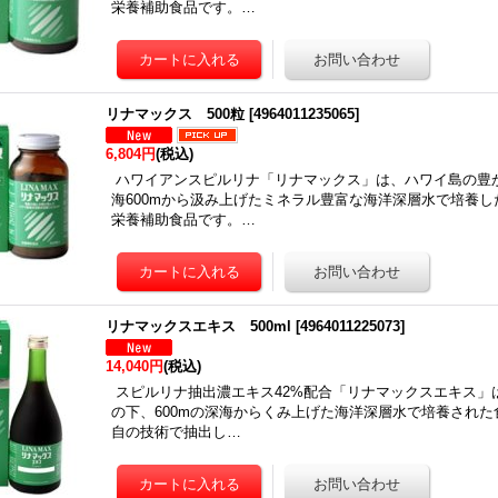
栄養補助食品です。…
リナマックス 500粒
[
4964011235065
]
6,804円
(税込)
ハワイアンスピルリナ「リナマックス」は、ハワイ島の豊
海600mから汲み上げたミネラル豊富な海洋深層水で培養
栄養補助食品です。…
リナマックスエキス 500ml
[
4964011225073
]
14,040円
(税込)
スピルリナ抽出濃エキス42%配合「リナマックスエキス」
の下、600mの深海からくみ上げた海洋深層水で培養され
自の技術で抽出し…