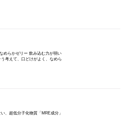
感のなめらかゼリー 飲み込む力が弱い
そう考えて、口どけがよく、なめら
せない、超低分子化物質「MRE成分」