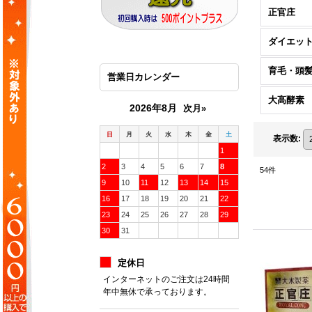
正官庄
ダイエッ
育毛・頭
営業日カレンダー
大高酵素
2026年8月
次月»
日
月
火
水
木
金
土
表示数
:
1
2
3
4
5
6
7
8
54
件
9
10
11
12
13
14
15
16
17
18
19
20
21
22
23
24
25
26
27
28
29
30
31
定休日
インターネットのご注文は24時間
年中無休で承っております。