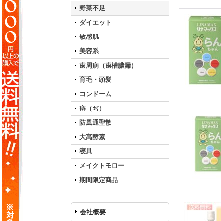
野菜不足
ダイエット
敏感肌
美容系
歯周病（歯槽膿漏）
育毛・頭髪
コンドーム
痔（ぢ）
防風通聖散
大高酵素
寝具
メイクトモロー
期間限定商品
会社概要