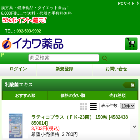
PCサイト
漢方薬・健康食品・ダイエット食品！
6,000円以上で送料・代引き手数料無料
TEL：
092-503-9992
ログイン
新規登録
お問い合せ
乳酸菌エキス
一覧
おすすめ順
価格の安い順
売れ筋順
表示件数
:
ラティコプラス（ＦＫ-23菌） 150粒
[4582438
850014]
3,703円
(税込)
希望小売価格
:
3,780円