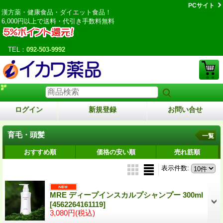
PCサイト
漢方薬・健康食品・ダイエット食品！
6,000円以上で送料・代引き手数料無料
TEL：
092-503-9992
ログイン
新規登録
お問い合せ
育毛・頭髪
一覧
おすすめ順
価格の安い順
売れ筋順
表示件数
:
MRE ディープインスカルプシャンプー 300ml
[4562264161119]
3,080円
(税込)