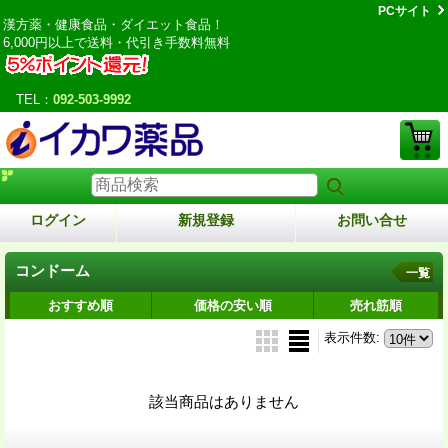
PCサイト
漢方薬・健康食品・ダイエット食品！
6,000円以上で送料・代引き手数料無料
TEL：
092-503-9992
ログイン
新規登録
お問い合せ
コンドーム
一覧
おすすめ順
価格の安い順
売れ筋順
表示件数
:
該当商品はありません