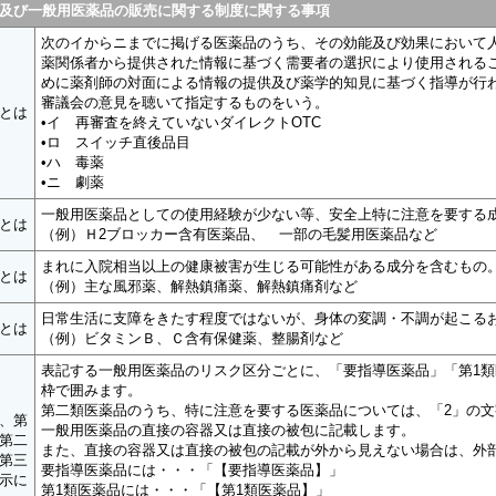
及び一般用医薬品の販売に関する制度に関する事項
次のイからニまでに掲げる医薬品のうち、その効能及び効果において
薬関係者から提供された情報に基づく需要者の選択により使用される
めに薬剤師の対面による情報の提供及び薬学的知見に基づく指導が行
審議会の意見を聴いて指定するものをいう。
とは
•イ 再審査を終えていないダイレクトOTC
•ロ スイッチ直後品目
•ハ 毒薬
•ニ 劇薬
一般用医薬品としての使用経験が少ない等、安全上特に注意を要する
とは
（例）Ｈ2ブロッカー含有医薬品、 一部の毛髪用医薬品など
まれに入院相当以上の健康被害が生じる可能性がある成分を含むもの
とは
（例）主な風邪薬、解熱鎮痛薬、解熱鎮痛剤など
日常生活に支障をきたす程度ではないが、身体の変調・不調が起こる
とは
（例）ビタミンＢ、Ｃ含有保健薬、整腸剤など
表記する一般用医薬品のリスク区分ごとに、「要指導医薬品」「第1類
枠で囲みます。
第二類医薬品のうち、特に注意を要する医薬品については、「2」の
、第
一般用医薬品の直接の容器又は直接の被包に記載します。
第二
また、直接の容器又は直接の被包の記載が外から見えない場合は、外
第三
要指導医薬品には・・・「【要指導医薬品】」
示に
第1類医薬品には・・・「【第1類医薬品】」