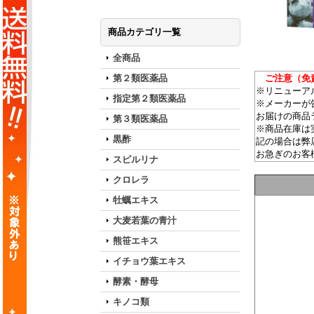
商品カテゴリ一覧
全商品
第２類医薬品
ご注意（免責
※リニューア
指定第２類医薬品
※メーカーが
お届けの商品
第３類医薬品
※商品在庫は
黒酢
記の場合は弊
お急ぎのお客
スピルリナ
クロレラ
牡蠣エキス
大麦若葉の青汁
熊笹エキス
イチョウ葉エキス
酵素・酵母
キノコ類