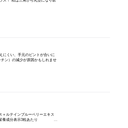
ラス！ 粒は三角から丸型になり飲
]
が見えにくい、手元のピントが合いに
ンチン）の減少が原因かもしれませ
キス＋ルテインブルーベリーエキス
した！ 栄養成分表示3粒あたり …