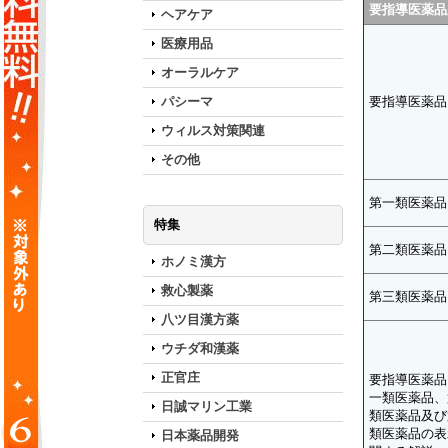
要指導医薬品
ヘアケア
医療用品
オーラルケア
パシーマ
要指導医薬品
ウィルス対策関連
その他
第一類医薬品
特集
第二類医薬品
ホノミ漢方
救心製薬
第三類医薬品
八ツ目漢方薬
ウチダ和漢薬
正官庄
要指導医薬品
一類医薬品、
日誠マリン工業
類医薬品及び
類医薬品の表
日本薬品開発