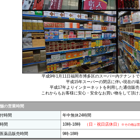
平成9年1月11日福岡市博多区のスーパー内テナント
平成15年スーパーの閉店に伴い現在の
平成17年よりインターネットを利用した通信販
これからもお客様に安心・安全なお買い物をして頂け
舗の営業時間
付時間
年中無休24時間
時間
10時-18時
（日・祝日店休日）
※その他は
医薬品販売時間
9時-18時