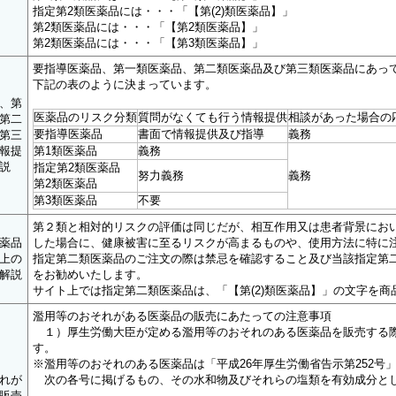
指定第2類医薬品には・・・「【第(2)類医薬品】」
第2類医薬品には・・・「【第2類医薬品】」
第2類医薬品には・・・「【第3類医薬品】」
要指導医薬品、第一類医薬品、第二類医薬品及び第三類医薬品にあっ
下記の表のように決まっています。
、第
医薬品のリスク分類
質問がなくても行う情報提供
相談があった場合の
第二
要指導医薬品
書面で情報提供及び指導
義務
第三
報提
第1類医薬品
義務
説
指定第2類医薬品
努力義務
義務
第2類医薬品
第3類医薬品
不要
第２類と相対的リスクの評価は同じだが、相互作用又は患者背景にお
薬品
した場合に、健康被害に至るリスクが高まるものや、使用方法に特に
上の
指定第二類医薬品のご注文の際は禁忌を確認すること及び当該指定第
解説
をお勧めいたします。
サイト上では指定第二類医薬品は、「【第(2)類医薬品】」の文字を商
濫用等のおそれがある医薬品の販売にあたっての注意事項
１）厚生労働大臣が定める濫用等のおそれのある医薬品を販売する際
す。
※濫用等のおそれのある医薬品は「平成26年厚生労働省告示第252号
れが
次の各号に掲げるもの、その水和物及びそれらの塩類を有効成分と
販売