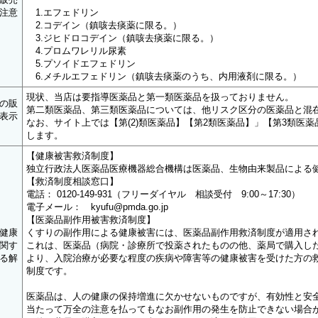
注意
1.エフェドリン
2.コデイン（鎮咳去痰薬に限る。）
3.ジヒドロコデイン（鎮咳去痰薬に限る。）
4.プロムワレリル尿素
5.プソイドエフェドリン
6.メチルエフェドリン（鎮咳去痰薬のうち、内用液剤に限る。）
現状、当店は要指導医薬品と第一類医薬品を扱っておりません。
の販
第二類医薬品、第三類医薬品については、他リスク区分の医薬品と混
表示
なお、サイト上では【第(2)類医薬品】【第2類医薬品】」【第3類医
します。
【健康被害救済制度】
独立行政法人医薬品医療機器総合機構は医薬品、生物由来製品による
【救済制度相談窓口】
電話： 0120-149-931（フリーダイヤル 相談受付 9:00～17:30）
電子メール： kyufu@pmda.go.jp
【医薬品副作用被害救済制度】
健康
くすりの副作用による健康被害には、医薬品副作用救済制度が適用さ
関す
これは、医薬品（病院・診療所で投薬されたものの他、薬局で購入し
る解
より、入院治療が必要な程度の疾病や障害等の健康被害を受けた方の
制度です。
医薬品は、人の健康の保持増進に欠かせないものですが、有効性と安
当たって万全の注意を払ってもなお副作用の発生を防止できない場合