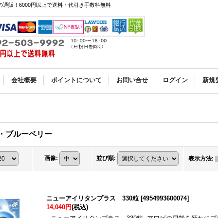
通販！6000円以上で送料・代引き手数料無料
会社概要
ポイントについて
お問い合せ
ログイン
新規
・ブルーベリー
画像
:
並び順
:
表示方法
:
ニューアイリタンプラス 330粒
[
4954993600074
]
14,040円
(税込)