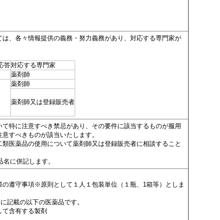
ては、各々情報提供の義務・努力義務があり、対応する専門家が
応答
対応する専門家
薬剤師
薬剤師
薬剤師又は登録販売者
いて特に注意すべき禁忌があり、その要件に該当するものが服用
注意すべきものが該当いたします。
二類医薬品の使用について薬剤師又は登録販売者に相談すること
品名に併記します。
の遵守事項※原則として１人１包装単位（１瓶、1箱等）としま
」に記載の以下の医薬品です。
して含有する製剤