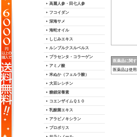
高麗人参・田七人参
フコイダン
深海サメ
海蛇オイル
しじみエキス
ルンブルクスルベルス
プラセンタ・コラーゲン
医薬品に関す
アミノ酸
医薬品は使用
米ぬか（フェルラ酸）
大豆レシチン
糖鎖栄養素
コエンザイムＱ１０
乳酸菌エキス
アラビノキシラン
プロポリス
サラシノール