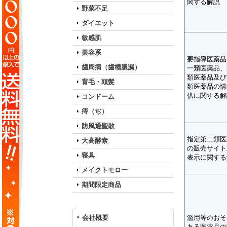
関する解説
野菜不足
ダイエット
敏感肌
美容系
要指導医薬品
歯周病（歯槽膿漏）
一類医薬品、
類医薬品及び
育毛・頭髪
類医薬品の情
供に関する解
コンドーム
痔（ぢ）
防風通聖散
指定第二類医
大高酵素
の販売サイト
寝具
表示に関する
メイクトモロー
期間限定商品
会社概要
濫用等のおそ
ある医薬品の