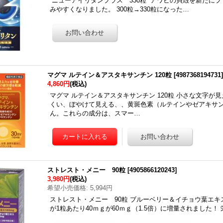
ニューアイリタンプラス 330粒 アワビの貝殻を新たにプ
みやすくなりました。 300粒→330粒になった…
マグマ ルテイン＆アスタキサンチン 120粒
[
4987368194731
4,860円
(税込)
マグマ ルテイン＆アスタキサンチン 120粒 小さな文字
くい、ぼやけて見える、、黄斑色素（ルテインやゼアキサ
ん。これらの成分は、スマー…
ストレスト・メニー 90粒
[
4905866120243
]
3,980円
(税込)
希望小売価格
:
5,994円
ストレスト・メニー 90粒 ブルーベリー＆イチョウ葉エ
が1粒あたり40ｍｇが60ｍｇ（1.5倍）に増量されま