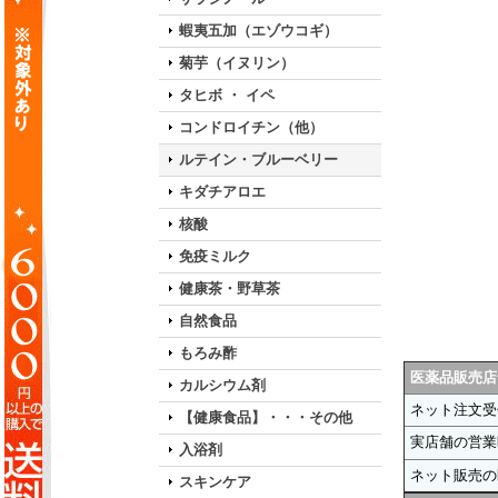
蝦夷五加（エゾウコギ）
菊芋（イヌリン）
タヒボ ・ イペ
コンドロイチン（他）
ルテイン・ブルーベリー
キダチアロエ
核酸
免疫ミルク
健康茶・野草茶
自然食品
もろみ酢
医薬品販売店
カルシウム剤
ネット注文受
【健康食品】・・・その他
実店舗の営業
入浴剤
ネット販売の
スキンケア