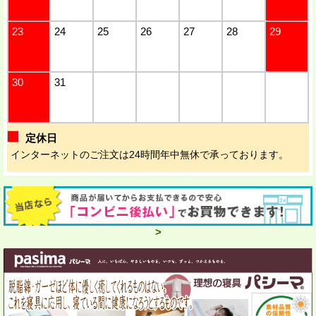
23
24
25
26
27
28
29
30
31
定休日
インターネットのご注文は24時間年中無休で承っております。
>