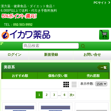
PCサイト
漢方薬・健康食品・ダイエット食品！
6,000円以上で送料・代引き手数料無料
TEL：
092-503-9992
ログイン
新規登録
お問い合せ
美容系
一覧
おすすめ順
価格の安い順
売れ筋順
表示件数
:
...
1
2
3
6
次
»