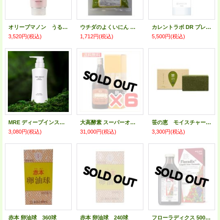
オリーブマノン うるおいホワイトパック 150g
ウチダのよくいにん ヨクイニン 500g 【第3類医薬品】
カレントラボ DR プレミアムエッセンスR 30ml
3,520円
(税込)
1,712円
(税込)
5,500円
(税込)
MRE ディープインスカルプシャンプー 300ml
大高酵素 スーパーオータカ 720ml×6本セット
笹の恵 モイスチャーソープ 85ｇ
3,080円
(税込)
31,000円
(税込)
3,300円
(税込)
赤本 卵油球 360球
赤本 卵油球 240球
フローラディクス 500ml