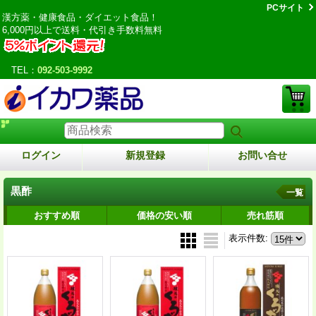
PCサイト
漢方薬・健康食品・ダイエット食品！
6,000円以上で送料・代引き手数料無料
TEL：
092-503-9992
ログイン
新規登録
お問い合せ
黒酢
一覧
おすすめ順
価格の安い順
売れ筋順
表示件数
: