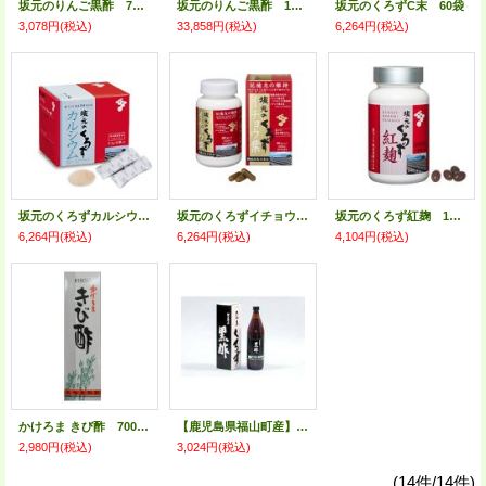
坂元のりんご黒酢 700ｍｌ
坂元のりんご黒酢 11本＋サービス付
坂元のくろずC末 60袋
3,078円
(税込)
33,858円
(税込)
6,264円
(税込)
坂元のくろずカルシウム 60袋
坂元のくろずイチョウ葉 90粒
坂元のくろず紅麹 120粒
6,264円
(税込)
6,264円
(税込)
4,104円
(税込)
かけろま きび酢 700ml
【鹿児島県福山町産】ダイオーの黒酢 900ｍｌ（賞味期限2026年6月）
2,980円
(税込)
3,024円
(税込)
(14件/14件)