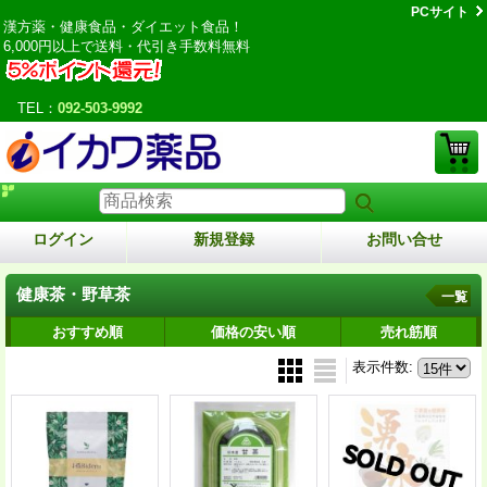
PCサイト
漢方薬・健康食品・ダイエット食品！
6,000円以上で送料・代引き手数料無料
TEL：
092-503-9992
ログイン
新規登録
お問い合せ
健康茶・野草茶
一覧
おすすめ順
価格の安い順
売れ筋順
表示件数
: