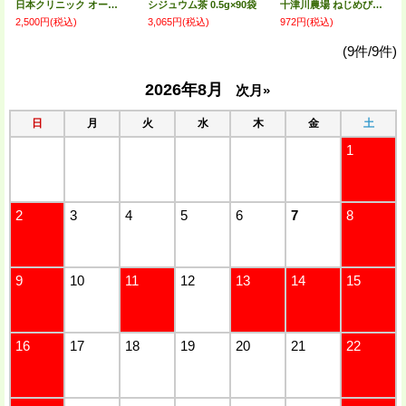
日本クリニック オーガニックルイボスティ 5g×35袋入り
シジュウム茶 0.5g×90袋
十津川農場 ねじめびわ茶24（2g×24包） ビワ
2,500円
(税込)
3,065円
(税込)
972円
(税込)
(9件/9件)
2026年8月
次月»
日
月
火
水
木
金
土
1
2
3
4
5
6
7
8
9
10
11
12
13
14
15
16
17
18
19
20
21
22