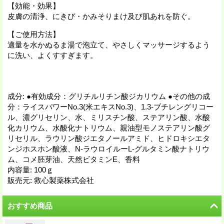
【効能・効果】
皮膚の清浄、にきび・かみそりまけ及び肌あれを防ぐ。
【ご使用方法】
適量を水かぬるま湯で泡立て、やさしくマッサージするよう
に洗い、よくすすぎます。
成分
:
●有効成分：グリチルリチン酸ジカリウム ●その他の成
分：ライスパワーNo.3(米エキスNo.3)、1.3-ブチレングリコー
ル、濃グリセリン、水、ミリスチン酸、ステアリン酸、水酸
化カリウム、水酸化ナトリウム、親油型モノステアリン酸グ
リセリル、ラウリン酸ジエタノールアミド、ヒドロキシエタ
ンジホスホン酸液、N-ラウロイルーL-グルタミン酸ナトリウ
ム、コメ胚芽油、天然ビタミンE、香料
内容量
:
100ｇ
販売元
:
救心製薬株式会社
おすすめ商品