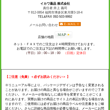
イカワ薬品 株式会社
責任者:井上 義司
〒812-0854 福岡市博多区東月隈3-18-4
TEL&FAX 092-503-9992
メールお問い合わせ
店舗の地図
ネット・
ＦＡＸ
でのご注文は２４時間受付けております。
お電話でのご注文は下記の時間帯にお願い致します。
（平日）10：00～18：00
（日祝）定休日
【ご注意（免責）＜必ずお読みください＞ 】
※リニューアル等により、パッケージデザインは予告なく変更される
ことがあります。お届けの商品と異なる場合がございますのでご了承
ください。 ※メーカーが告知なしに成分等を変更することがごくま
れにあります。実際お届けの商品とサイト上の表記が異なる場合があ
りますので、ご使用前には必ずお届けの商品ラベルや注意書きをご確
認ください。さらに詳細な商品情報が必要な場合は、メーカーにお問