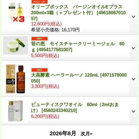
オリーブボックス バージンオイルEプラス
200ml×3箱（＋プレゼント付）
[
49618067010
57
]
12,600円
(税込)
希望小売価格
:
16,170円
笹の恵 モイスチャークリーミージェル 60
ｇ
[
4954177581007
]
5,500円
(税込)
大高酵素 ヘーラールーノ 120mL
[
4971578000
050
]
3,300円
(税込)
ビューティスクワオイル 60ml（2mlおま
け）
[
4560243340210
]
6,200円
(税込)
2026年8月
次月»