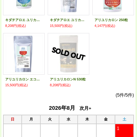
キダチアロエ ユリカロン 530粒
キダチアロエ ユリカロン 1100粒
アリユリカロン 250粒
8,208円
(税込)
15,500円
(税込)
4,147円
(税込)
アリユリカロン エコパック 1100粒
アリユリカロンN 530粒
15,500円
(税込)
8,208円
(税込)
(5件/5件)
2026年8月
次月»
日
月
火
水
木
金
土
1