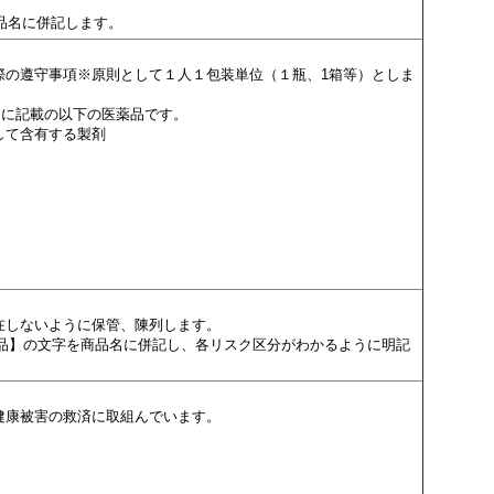
品名に併記します。
の遵守事項※原則として１人１包装単位（１瓶、1箱等）としま
」に記載の以下の医薬品です。
して含有する製剤
在しないように保管、陳列します。
薬品】の文字を商品名に併記し、各リスク区分がわかるように明記
健康被害の救済に取組んでいます。