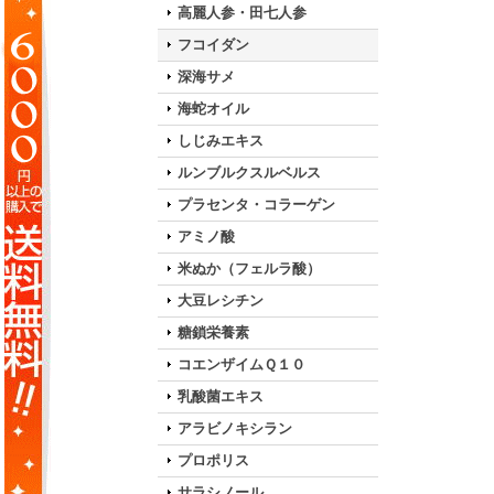
高麗人参・田七人参
フコイダン
深海サメ
海蛇オイル
しじみエキス
ルンブルクスルベルス
プラセンタ・コラーゲン
アミノ酸
米ぬか（フェルラ酸）
大豆レシチン
糖鎖栄養素
コエンザイムＱ１０
乳酸菌エキス
アラビノキシラン
プロポリス
サラシノール