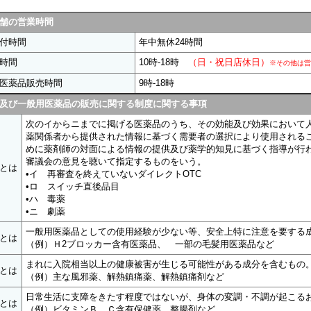
舗の営業時間
付時間
年中無休24時間
時間
10時-18時
（日・祝日店休日）
※その他は
医薬品販売時間
9時-18時
及び一般用医薬品の販売に関する制度に関する事項
次のイからニまでに掲げる医薬品のうち、その効能及び効果において
薬関係者から提供された情報に基づく需要者の選択により使用される
めに薬剤師の対面による情報の提供及び薬学的知見に基づく指導が行
審議会の意見を聴いて指定するものをいう。
とは
•イ 再審査を終えていないダイレクトOTC
•ロ スイッチ直後品目
•ハ 毒薬
•ニ 劇薬
一般用医薬品としての使用経験が少ない等、安全上特に注意を要する
とは
（例）Ｈ2ブロッカー含有医薬品、 一部の毛髪用医薬品など
まれに入院相当以上の健康被害が生じる可能性がある成分を含むもの
とは
（例）主な風邪薬、解熱鎮痛薬、解熱鎮痛剤など
日常生活に支障をきたす程度ではないが、身体の変調・不調が起こる
とは
（例）ビタミンＢ、Ｃ含有保健薬、整腸剤など