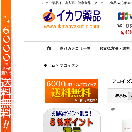
イカワ薬品は、漢方薬・健康食品・ダイエット食品 安心価格の
商品カテゴリ一覧
お支払方法・送料
ホーム
>
フコイダン
フコイダ
表示数
:
3
件