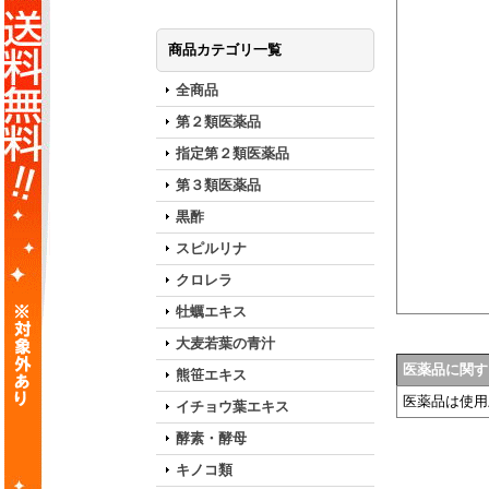
商品カテゴリ一覧
全商品
第２類医薬品
指定第２類医薬品
第３類医薬品
黒酢
スピルリナ
クロレラ
牡蠣エキス
大麦若葉の青汁
医薬品に関す
熊笹エキス
医薬品は使用
イチョウ葉エキス
酵素・酵母
キノコ類