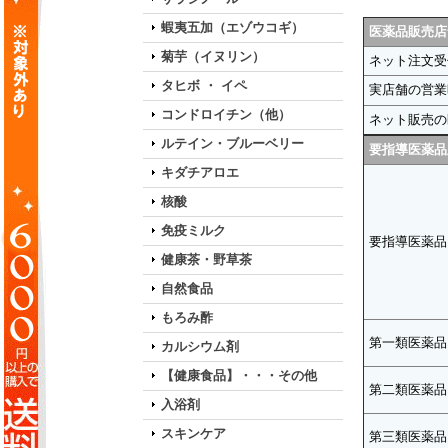
蝦夷五加（エゾウコギ）
医薬品販売店
菊芋（イヌリン）
ネット注文受
タヒボ ・ イペ
実店舗の営業
コンドロイチン（他）
ネット販売の
ルテイン・ブルーベリー
要指導医薬品
キダチアロエ
核酸
免疫ミルク
要指導医薬品
健康茶・野草茶
自然食品
もろみ酢
第一類医薬品
カルシウム剤
【健康食品】・・・その他
第二類医薬品
入浴剤
スキンケア
第三類医薬品