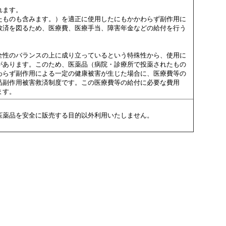
れます。
たものも含みます。）を適正に使用したにもかかわらず副作用に
救済を図るため、医療費、医療手当、障害年金などの給付を行う
全性のバランスの上に成り立っているという特殊性から、使用に
があります。このため、医薬品（病院・診療所で投薬されたもの
わらず副作用による一定の健康被害が生じた場合に、医療費等の
品副作用被害救済制度です。この医療費等の給付に必要な費用
ます。
医薬品を安全に販売する目的以外利用いたしません。