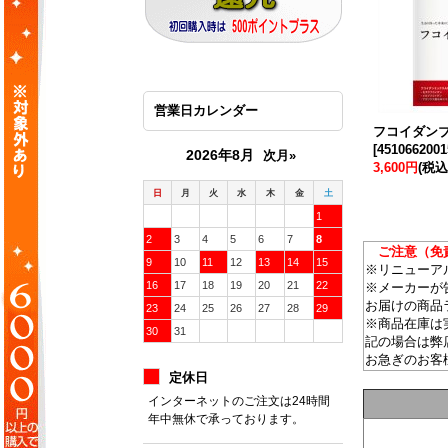
営業日カレンダー
フコイダンブ
[
4510662001
2026年8月
次月»
3,600円
(税込
日
月
火
水
木
金
土
1
2
3
4
5
6
7
8
ご注意（免責
9
10
11
12
13
14
15
※リニューア
16
17
18
19
20
21
22
※メーカーが
お届けの商品
23
24
25
26
27
28
29
※商品在庫は
30
31
記の場合は弊
お急ぎのお客
定休日
インターネットのご注文は24時間
年中無休で承っております。