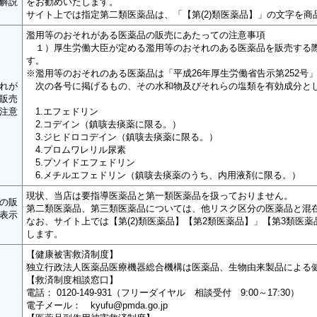
解説
をお勧めいたします。
サイト上では指定第二類医薬品は、「【第(2)類医薬品】」の文字を商
濫用等のおそれがある医薬品の販売にあたっての注意事項
１）厚生労働大臣が定める濫用等のおそれのある医薬品を販売する際
す。
※濫用等のおそれのある医薬品は「平成26年厚生労働省告示第252号
れが
次の各号に掲げるもの、その水和物及びそれらの塩類を有効成分と
販売
注意
1.エフェドリン
2.コデイン（鎮咳去痰薬に限る。）
3.ジヒドロコデイン（鎮咳去痰薬に限る。）
4.プロムワレリル尿素
5.プソイドエフェドリン
6.メチルエフェドリン（鎮咳去痰薬のうち、内用液剤に限る。）
現状、当店は要指導医薬品と第一類医薬品を扱っておりません。
の販
第二類医薬品、第三類医薬品については、他リスク区分の医薬品と混
表示
なお、サイト上では【第(2)類医薬品】【第2類医薬品】」【第3類医
します。
【健康被害救済制度】
独立行政法人医薬品医療機器総合機構は医薬品、生物由来製品による
【救済制度相談窓口】
電話： 0120-149-931（フリーダイヤル 相談受付 9:00～17:30）
電子メール： kyufu@pmda.go.jp