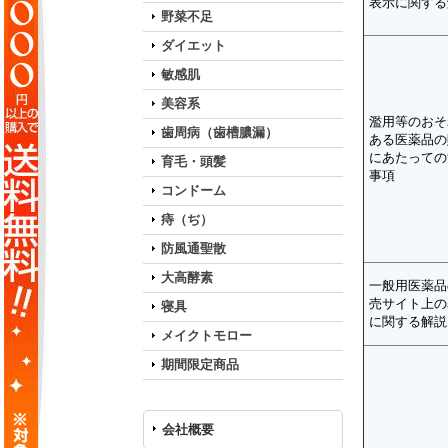
表示に関する
野菜不足
ダイエット
敏感肌
美容系
濫用等のおそ
歯周病（歯槽膿漏）
ある医薬品の
にあたっての
育毛・頭髪
事項
コンドーム
痔（ぢ）
防風通聖散
大高酵素
一般用医薬品
売サイト上の
寝具
に関する解説
メイクトモロー
期間限定商品
会社概要