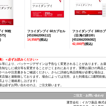
イ 90粒
フコイダンブイ 60カプセル
フコイダンブイ 180カ
575
]
[
4510662006112
]
（旧:海の詩100）
)
14,958円
(税込)
[
4510662006082
]
42,000円
(税込)
）＜必ずお読みください＞
ル等により、パッケージデザインは予告なく変更されることがあります。お
告知なしに成分等を変更することがごくまれにあります。実際お届けの商品
ラベルや注意書きをご確認ください。さらに詳細な商品情報が必要な場合は
実店舗と連動致しております。場合によっては完売、また到着迄に1週間前後
店よりご連絡差し上げます）
様は必ずお問い合わせの上、ご注文願います。
ご注文・お問い合わせ
運営会社：イカワ薬品 株式