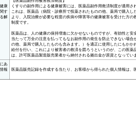
【医薬品副作用被害救済制度】
健康
くすりの副作用による健康被害には、医薬品副作用救済制度が適用さ
関す
これは、医薬品（病院・診療所で投薬されたものの他、薬局で購入し
る解
より、入院治療が必要な程度の疾病や障害等の健康被害を受けた方の
制度です。
医薬品は、人の健康の保持増進に欠かせないものですが、有効性と安
当たって万全の注意を払ってもなお副作用の発生を防止できない場合
の他、薬局で購入したものも含みます。）を適正に使用したにもかか
給付を行い、これにより被害者の救済を図ろうというのが、この医薬
は、許可医薬品製造販売業者から納付される拠出金が原資となってい
にあ
情報
医薬品販売記録を作成する当たり、お客様から得られた個人情報は、