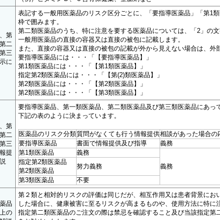
表記する一般用医薬品のリスク区分ごとに、「要指導医薬品」「第1類
枠で囲みます。
第二類医薬品のうち、特に注意を要する医薬品については、「2」の
、第
一般用医薬品の直接の容器又は直接の被包に記載します。
第二
また、直接の容器又は直接の被包の記載が外から見えない場合は、外
第三
要指導医薬品には・・・「【要指導医薬品】」
示に
第1類医薬品には・・・「【第1類医薬品】」
指定第2類医薬品には・・・「【第(2)類医薬品】」
第2類医薬品には・・・「【第2類医薬品】」
第2類医薬品には・・・「【第3類医薬品】」
要指導医薬品、第一類医薬品、第二類医薬品及び第三類医薬品にあっ
下記の表のように決まっています。
、第
医薬品のリスク分類
質問がなくても行う情報提供
相談があった場合の
第二
要指導医薬品
書面で情報提供及び指導
義務
第三
報提
第1類医薬品
義務
説
指定第2類医薬品
努力義務
義務
第2類医薬品
第3類医薬品
不要
第２類と相対的リスクの評価は同じだが、相互作用又は患者背景にお
薬品
した場合に、健康被害に至るリスクが高まるものや、使用方法に特に
上の
指定第二類医薬品のご注文の際は禁忌を確認すること及び当該指定第