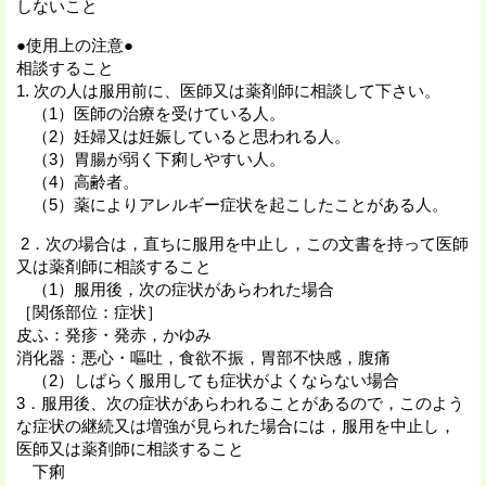
しないこと
●使用上の注意●
相談すること
1. 次の人は服用前に、医師又は薬剤師に相談して下さい。
（1）医師の治療を受けている人。
（2）妊婦又は妊娠していると思われる人。
（3）胃腸が弱く下痢しやすい人。
（4）高齢者。
（5）薬によりアレルギー症状を起こしたことがある人。
2．次の場合は，直ちに服用を中止し，この文書を持って医師
又は薬剤師に相談すること
（1）服用後，次の症状があらわれた場合
［関係部位：症状］
皮ふ：発疹・発赤，かゆみ
消化器：悪心・嘔吐，食欲不振，胃部不快感，腹痛
（2）しばらく服用しても症状がよくならない場合
3．服用後、次の症状があらわれることがあるので，このよう
な症状の継続又は増強が見られた場合には，服用を中止し，
医師又は薬剤師に相談すること
下痢