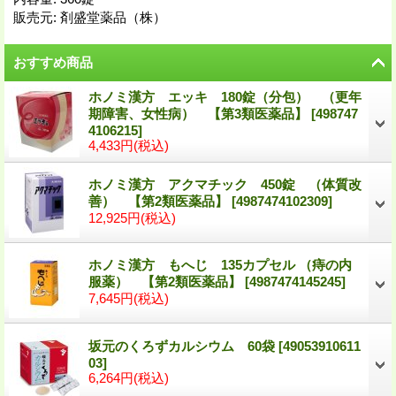
販売元
:
剤盛堂薬品（株）
おすすめ商品
ホノミ漢方 エッキ 180錠（分包） （更年
期障害、女性病） 【第3類医薬品】
[
498747
4106215
]
4,433円
(税込)
ホノミ漢方 アクマチック 450錠 （体質改
善） 【第2類医薬品】
[
4987474102309
]
12,925円
(税込)
ホノミ漢方 もへじ 135カプセル （痔の内
服薬） 【第2類医薬品】
[
4987474145245
]
7,645円
(税込)
坂元のくろずカルシウム 60袋
[
49053910611
03
]
6,264円
(税込)