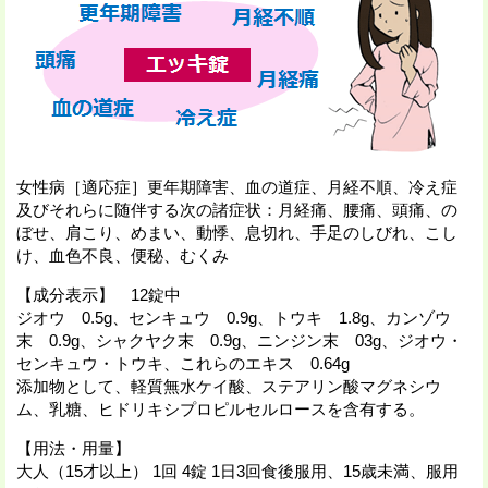
女性病［適応症］更年期障害、血の道症、月経不順、冷え症
及びそれらに随伴する次の諸症状：月経痛、腰痛、頭痛、の
ぼせ、肩こり、めまい、動悸、息切れ、手足のしびれ、こし
け、血色不良、便秘、むくみ
【成分表示】 12錠中
ジオウ 0.5g、センキュウ 0.9g、トウキ 1.8g、
カンゾウ
末 0.9g、シャクヤク末 0.9g、ニンジン末 03g、
ジオウ・
センキュウ・トウキ、これらのエキス 0.64g
添加物として、軽質無水ケイ酸、ステアリン酸マグネシウ
ム、乳糖、ヒドリキシプロピルセルロースを含有する。
【用法・用量】
大人（15才以上） 1回 4錠 1日3回食後服用、15歳未満、服用