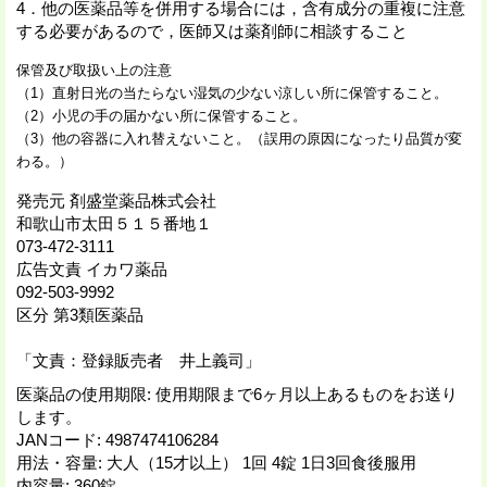
4．他の医薬品等を併用する場合には，含有成分の重複に注意
する必要があるので，医師又は薬剤師に相談すること
保管及び取扱い上の注意
（1）直射日光の当たらない湿気の少ない涼しい所に保管すること。
（2）小児の手の届かない所に保管すること。
（3）他の容器に入れ替えないこと。（誤用の原因になったり品質が変
わる。）
発売元 剤盛堂薬品株式会社
和歌山市太田５１５番地１
073-472-3111
広告文責 イカワ薬品
092-503-9992
区分 第3類医薬品
「文責：登録販売者 井上義司」
医薬品の使用期限
:
使用期限まで6ヶ月以上あるものをお送り
します。
JANコード
:
4987474106284
用法・容量
:
大人（15才以上） 1回 4錠 1日3回食後服用
内容量
:
360錠