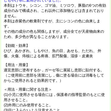
しもやけ等に繁用されていました。
本剤はトウキ、シコン、ゴマ油、ミツロウ、豚脂の6つの有効
成分のみで構成され、これ以外に添加物などは含まれており
ません。
本剤は赤紫色の軟膏剤ですが、主にシコンの色に由来しま
す。
その他の成分の色も関係しますが、成分全てが天産物由来の
ため、多少色が異なることがあります。
【効能・効果】
ひび、あかぎれ、しもやけ、魚の目、あせも、ただれ、 外
傷、火傷、痔核による疼痛、肛門裂傷、湿疹・皮膚炎
【用法・用量】
適宜患部に塗布するか，ガーゼ等に展延し患部に貼付する。
（ご使用前に患部を清潔にし，傷に塗る場合には消毒をして
からご使用されると効果的です。）
＜用法・用量に関する注意＞
(1)小児に使用させる場合には，保護者の指導監督のもとに使
用させること。
(2)外用にのみ使用すること。
(3)目に入らないよう注意すること。