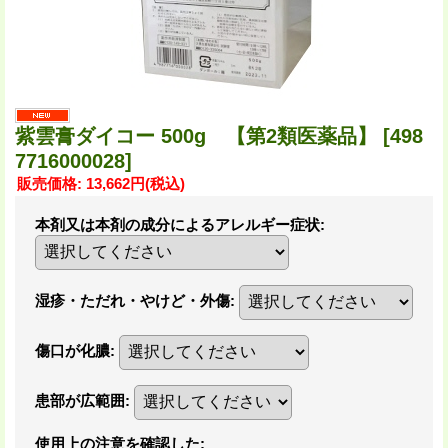
紫雲膏ダイコー 500g 【第2類医薬品】
[498
7716000028]
販売価格
:
13,662円
(税込)
本剤又は本剤の成分によるアレルギー症状
:
湿疹・ただれ・やけど・外傷
:
傷口が化膿
:
患部が広範囲
:
使用上の注意を確認した
: