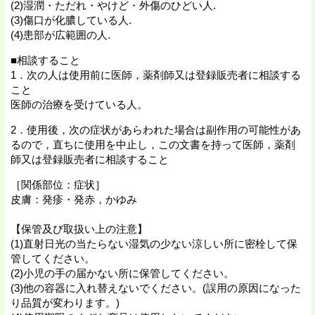
(2)湿潤・ただれ・やけど・外傷のひどい人.
(3)傷口が化膿している人.
(4)患部が広範囲の人.
■相談すること
1．次の人は使用前に医師，薬剤師又は登録販売者に相談する
こと
医師の治療を受けている人。
2．使用後，次の症状があらわれた場合は副作用の可能性があ
るので，直ちに使用を中止し，この文書を持って医師，薬剤
師又は登録販売者に相談すること
［関係部位：症状］
皮膚：発疹・発赤，かゆみ
【保管及び取扱い上の注意】
(1)直射日光の当たらない湿気の少ない涼しい所に密栓して保
管してください。
(2)小児の手の届かない所に保管してください。
(3)他の容器に入れ替えないでください。(誤用の原因になった
り品質が変わります。)