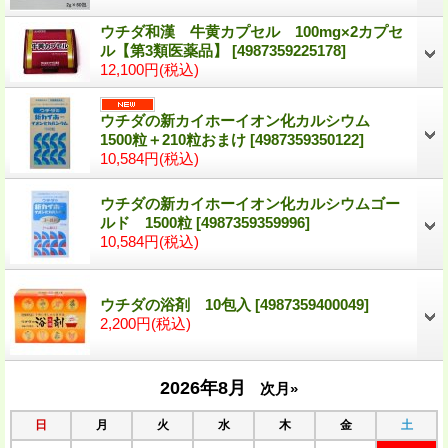
ウチダ和漢 牛黄カプセル 100mg×2カプセ
ル【第3類医薬品】
[
4987359225178
]
12,100円
(税込)
ウチダの新カイホーイオン化カルシウム
1500粒＋210粒おまけ
[
4987359350122
]
10,584円
(税込)
ウチダの新カイホーイオン化カルシウムゴー
ルド 1500粒
[
4987359359996
]
10,584円
(税込)
ウチダの浴剤 10包入
[
4987359400049
]
2,200円
(税込)
2026年8月
次月»
日
月
火
水
木
金
土