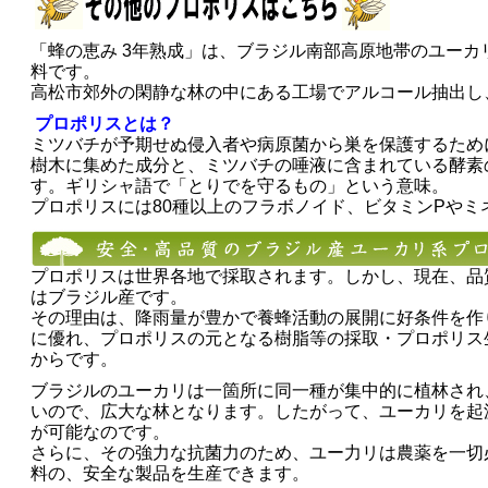
「蜂の恵み 3年熟成」は、ブラジル南部高原地帯のユー
料です。
高松市郊外の閑静な林の中にある工場でアルコール抽出し
プロポリスとは？
ミツバチが予期せぬ侵入者や病原菌から巣を保護するため
樹木に集めた成分と、ミツバチの唾液に含まれている酵素
す。ギリシャ語で「とりでを守るもの」という意味。
プロポリスには80種以上のフラボノイド、ビタミンPやミ
プロポリスは世界各地で採取されます。しかし、現在、品
はブラジル産です。
その理由は、降雨量が豊かで養蜂活動の展開に好条件を作
に優れ、プロポリスの元となる樹脂等の採取・プロポリス
からです。
ブラジルのユーカリは一箇所に同一種が集中的に植林され
いので、広大な林となります。したがって、ユーカリを起
が可能なのです。
さらに、その強力な抗菌力のため、ユー力リは農薬を一切必
料の、安全な製品を生産できます。