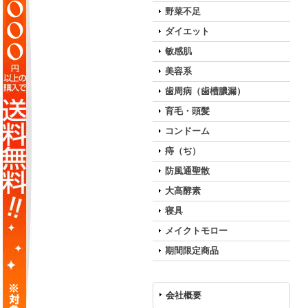
野菜不足
ダイエット
敏感肌
美容系
歯周病（歯槽膿漏）
育毛・頭髪
コンドーム
痔（ぢ）
防風通聖散
大高酵素
寝具
メイクトモロー
期間限定商品
会社概要