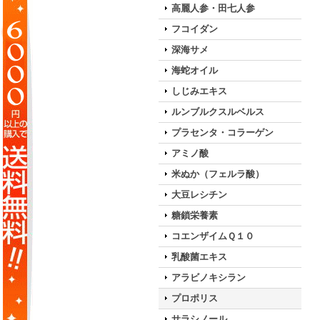
高麗人参・田七人参
フコイダン
深海サメ
海蛇オイル
しじみエキス
ルンブルクスルベルス
プラセンタ・コラーゲン
アミノ酸
米ぬか（フェルラ酸）
大豆レシチン
糖鎖栄養素
コエンザイムＱ１０
乳酸菌エキス
アラビノキシラン
プロポリス
サラシノール