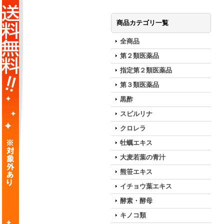
商品カテゴリ一覧
全商品
第２類医薬品
指定第２類医薬品
第３類医薬品
黒酢
スピルリナ
クロレラ
牡蠣エキス
大麦若葉の青汁
熊笹エキス
イチョウ葉エキス
酵素・酵母
キノコ類