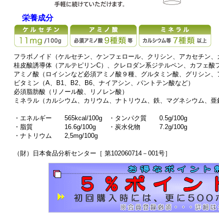
栄養成分
フラボノイド（ケルセチン、ケンフェロール、クリシン、アカセチン、
桂皮酸誘導体（アルテピリンC）、クレロダン系ジテルペン、カフェ酸
アミノ酸（ロイシンなど必須アミノ酸９種、グルタミン酸、グリシン、
ビタミン（A、B1、B2、B6、ナイアシン、パントテン酸など）
必須脂肪酸（リノール酸、リノレン酸）
ミネラル（カルシウム、カリウム、ナトリウム、鉄、マグネシウム、亜
・エネルギー 565kcal/100g ・タンパク質 0.5g/100g
・脂質 16.6g/100g ・炭水化物 7.2g/100g
・ナトリウム 2,5mg/100g
（財）日本食品分析センター［ 第102060714－001号］